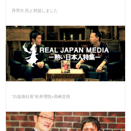
丹羽大 氏と対談しました
”白血病社長”松井理悦×高崎圭悟